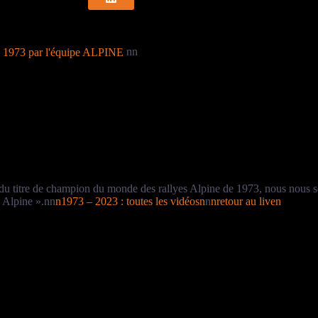
nn
 titre de champion du monde des rallyes Alpine de 1973, nous nous som
 Alpine ».nn
n1973 – 2023 : toutes les vidéosn
n
nretour au liven