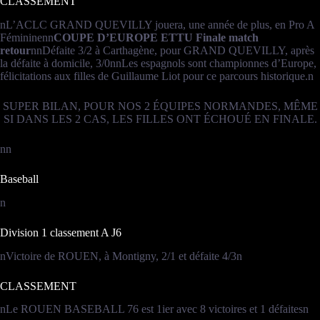
CLASSEMENT
nL’ACLC GRAND QUEVILLY jouera, une année de plus, en Pro A
Fémininenn
COUPE D’EUROPE ETTU Finale match
retour
nnDéfaite 3/2 à Carthagène, pour GRAND QUEVILLY, après
la défaite à domicile, 3/0nnLes espagnols sont championnes d’Europe,
félicitations aux filles de Guillaume Liot pour ce parcours historique.n
SUPER BILAN, POUR NOS 2 ÉQUIPES NORMANDES, MÊME
SI DANS LES 2 CAS, LES FILLES ONT ÉCHOUÉ EN FINALE.
nn
Baseball
n
Division 1 classement A J6
nVictoire de ROUEN, à Montigny, 2/1 et défaite 4/3n
CLASSEMENT
nLe ROUEN BASEBALL 76 est 1ier avec 8 victoires et 1 défaitesn