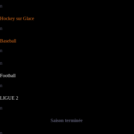
n
Hockey sur Glace
n
Baseball
n
n
Football
n
LIGUE 2
n
Saison terminée
n