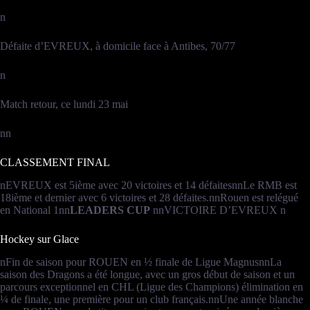
n
Défaite d’EVREUX, à domicile face à Antibes, 70/77
n
Match retour, ce lundi 23 mai
nn
CLASSEMENT FINAL
nEVREUX est 5ième avec 20 victoires et 14 défaitesnnLe RMB est
18ième et dernier avec 6 victoires et 28 défaites.nnRouen est relégué
en National 1nn
LEADERS CUP
nnVICTOIRE D’EVREUX n
Hockey sur Glace
nFin de saison pour ROUEN en ½ finale de Ligue MagnusnnLa
saison des Dragons a été longue, avec un gros début de saison et un
parcours exceptionnel en CHL (Ligue des Champions) élimination en
¼ de finale, une première pour un club français.nnUne année blanche